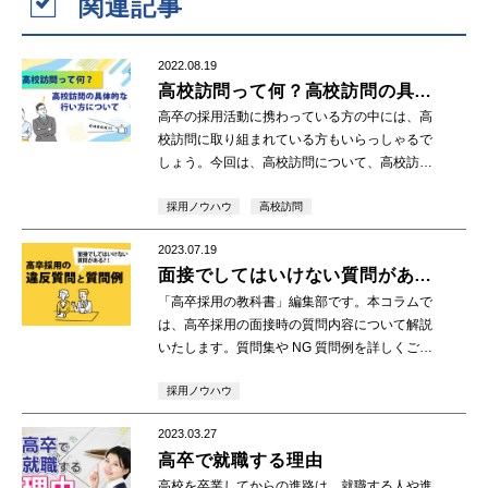
関連記事
2022.08.19
高校訪問って何？高校訪問の具体
的な行い方について
高卒の採用活動に携わっている方の中には、高
校訪問に取り組まれている方もいらっしゃるで
しょう。今回は、高校訪問について、高校訪問
の目的、高校訪問を行う前の事前準備、高校訪
採用ノウハウ
高校訪問
問の具体的な行い方について紹介しますので、
ぜひ一度ご覧下さい。
2023.07.19
面接でしてはいけない質問があ
る？！高卒採用の違反質問と質問
「高卒採用の教科書」編集部です。本コラムで
例
は、高卒採用の面接時の質問内容について解説
いたします。質問集や NG 質問例を詳しくご紹
介しますので、ぜひお役立てください。 1.高卒
採用ノウハウ
採用における面接 高卒採用と大卒・中途採用と
[…]
2023.03.27
高卒で就職する理由
高校を卒業してからの進路は、就職する人や進