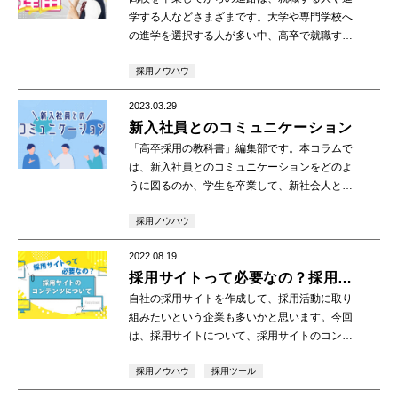
学する人などさまざまです。大学や専門学校へ
の進学を選択する人が多い中、高卒で就職する
メリットは、一体なんでしょうか？高卒採用を
採用ノウハウ
する企業の方にとって「高卒で就職する理由」
は、理解し […]
2023.03.29
新入社員とのコミュニケーション
「高卒採用の教科書」編集部です。本コラムで
は、新入社員とのコミュニケーションをどのよ
うに図るのか、学生を卒業して、新社会人とな
ったあとに企業でどのように接することが円滑
採用ノウハウ
なコミュニケーションを育むことができるの
か、を世代や […]
2022.08.19
採用サイトって必要なの？採用サ
イトのコンテンツについて
自社の採用サイトを作成して、採用活動に取り
組みたいという企業も多いかと思います。今回
は、採用サイトについて、採用サイトのコンテ
ンツに関して紹介しますので、ぜひ一度ご覧下
採用ノウハウ
採用ツール
さい。