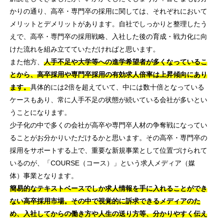
かりの通り、高卒・専門卒の採用に関しては、それぞれにおいて
メリットとデメリットがあります。自社でしっかりと整理したう
えで、高卒・専門卒の採用戦略、入社した後の育成・戦力化に向
けた流れを組み立てていただければと思います。
また他方、
人手不足や大学等への進学希望者が多くなっているこ
とから、高卒採用や専門卒採用の有効求人倍率は上昇傾向にあり
ます。
具体的には2倍を超えていて、中には数十倍となっている
ケースもあり、常に人手不足の状態が続いている会社が多いとい
うことになります。
少子化の中で多くの会社が高卒や専門卒人材の争奪戦になってい
ることがお分かりいただけるかと思います。その高卒・専門卒の
採用をサポートする上で、重要な新規事業として位置づけられて
いるのが、「COURSE（コース）」という求人メディア（媒
体）事業となります。
簡易的なテキストベースでしか求人情報を手に入れることができ
ない高卒採用市場。その中で視覚的に訴求できるメディアのた
め、入社してからの働き方や人生の送り方等、分かりやすく伝え