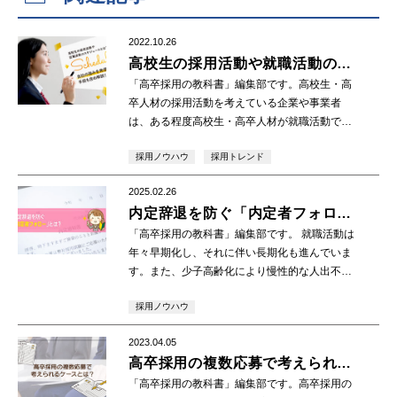
2022.10.26
高校生の採用活動や就職活動のス
ケジュールとは？自社の強みを発
「高卒採用の教科書」編集部です。高校生・高
信する手段も含め解説！
卒人材の採用活動を考えている企業や事業者
は、ある程度高校生・高卒人材が就職活動で動
き出す時期を見定めた上で、自社の強みや求め
採用ノウハウ
採用トレンド
る人材像を明確に発信していくことが重要にな
ります。求人 […]
2025.02.26
内定辞退を防ぐ「内定者フォロ
ー」とは？
「高卒採用の教科書」編集部です。 就職活動は
年々早期化し、それに伴い長期化も進んでいま
す。また、少子高齢化により慢性的な人出不足
になり、良い人材を獲得したい企業間の競争も
採用ノウハウ
激しさを増しています。 そんな昨今の状況で、
内定通 […]
2023.04.05
高卒採用の複数応募で考えられる
ケースとは？
「高卒採用の教科書」編集部です。高卒採用の