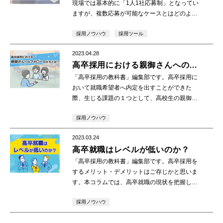
現場では基本的に「1人1社応募制」となってい
ますが、複数応募が可能なケースとはどのよう
な場合なのでしょうか。本コラムにて、高卒採
採用ノウハウ
採用ツール
用の複数応募について詳細に解説しています。
1.高 […]
2023.04.28
高卒採用における親御さんへのフ
ォローの仕方とは？
「高卒採用の教科書」編集部です。高卒採用に
おいて就職希望者へ内定を出すことができた
際、生じる課題の１つとして、高校生の親御さ
んへのフォローや、自社に対する理解の促進が
採用ノウハウ
あると思います。本コラムでは高卒採用におけ
る親御さんへ […]
2023.03.24
高卒就職はレベルが低いのか？
「高卒採用の教科書」編集部です。高卒採用を
するメリット・デメリットはご存じかと思いま
す。本コラムでは、高卒就職の現状を把握し、
大卒や専門卒などと比較した場合に高卒が他よ
採用ノウハウ
り秀でている点を知り、高卒就職のレベルにつ
いて解説い […]