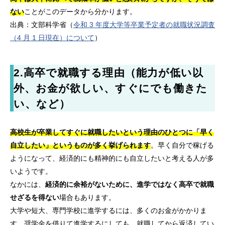
ない
ことがこのデータから分かります。
出典：文部科学省（
令和 3 年度大学等卒業予定者の就職状況調査
（4 月 1 日現在）について
）
2.高卒で就職する理由（能力が低い以
外、お金が欲しい、すぐにでも働きた
い、など）
高校生が卒業してすぐに就職したいという理由のひとつに「早く
自立したい」というものが多く挙げられます
。早く自分で稼げる
ようになって、経済的にも精神的にも自立したいと考える人が多
いようです。
なかには、
経済的に余裕がないために、進学ではなく高卒で就職
せざるを得ない
場合もあります。
大学や短大、専門学校に進学するには、多くのお金がかかりま
す。奨学金を借りて進学するにしても、就職してから返済してい