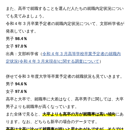
また、高卒で就職することを選んだ人たちの就職内定状況につい
ても見てみましょう。
令和４年 3 月卒業予定者の就職内定状況について、文部科学省が
発表しています。
男子
98.4％
女子
97.0％
出典：文部科学省（
令和 4 年 3 月高等学校卒業予定者の就職内
定状況(令和 4 年 3 月末現在)に関する調査について
）
併せて令和 3 年度大学等卒業予定者の就職状況も見ていきます。
男子
94.6％
女子
97.6％
高卒と大卒で、就職率に大差はなく、高卒男子に関しては、大卒
男子よりも就職率が高くなっています。
また全体で見ると、
大卒よりも高卒の方が就職率は高い傾向
にあ
ります。なお、どちらも新卒の場合のデータです。
高卒は大卒に比べて就職率が低いと思われがちですが、そうでは