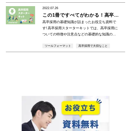
す。
2022.07.26
この1冊ですべてがわかる！高卒採
用スターターキット
高卒採用の基礎知識が詰まったお役立ち資料で
す! 高卒採用スターターキットでは、高卒採用に
ついての特徴や注意点などの基礎的な知識の情
報から、求人票の書き方や募集要項の作り方、
ツールフォーマット
高卒採用で大切なこと
応募前職場見学など、実務的な情報まで掲載し
ていま […]