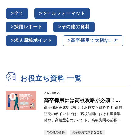
全て
ツールフォーマット
採用レポート
その他の資料
求人原稿ポイント
高卒採用で大切なこと
お役立ち資料 一覧
2022.08.22
高卒採用には高校攻略が必須！高
校訪問のポイント集
高卒採用を成功に導く！お役立ち資料です! 高校
訪問のポイントでは、高校訪問における事前準
備や、高校選定のポイント、高校訪問の必要性
など、ポイントを掲載しています。 ダウンロー
その他の資料
高卒採用で大切なこと
ド資料請求は以下のフォームより承っておりま