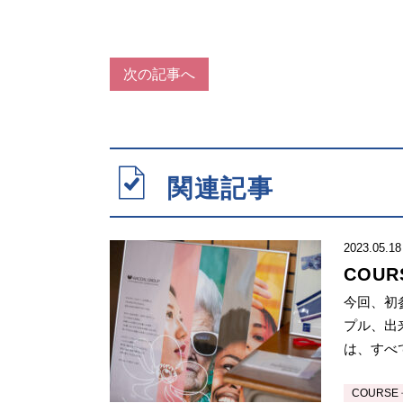
次の記事へ
関連記事
2023.05.18
COU
い皆様
今回、初
幸い」
プル、出
ャパン
は、すべ
かれており
COURSE