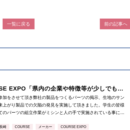
一覧に戻る
前の記事へ
RSE EXPO「県内の企業や特徴等が少しでも若
へ伝わることが出来ましたら私たち企業側も
参加をさせて頂き弊社の製品をつくるパーツの掲示、生地のサン
株式会社ワコールマニュファクチャリングジ
来上がり製品での欠陥の発見を実施して頂きました。学生の皆様
てのパーツの組立作業がミシンと人の手で実施されている事に驚
ました、又、 […]
 長崎
COURSE
メーカー
COURSE EXPO