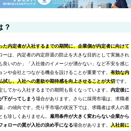
は？
った内定者が入社するまでの期間に、企業側が内定者に向けて
ローは、内定者の内定辞退の防止を大きな目的として実施され
も良いのか」「入社後のイメージが湧かない」など不安を感じ
ョンや会社とつながる機会を設けることが重要です。
有効な内
払拭し、入社への意欲や期待感を向上させることが大切
です。
定してから入社するまでの期間も長くなっています。
内定後に
が下がってしまう
場合があります。さらに採用市場は、求職者
場」の傾向です。売り手市場の状況下では、求職者は求人の選
とも珍しくありません。
雇用条件が大きく変わらない企業から
フォローの質が入社の決め手になる
場合があります。
入社前に