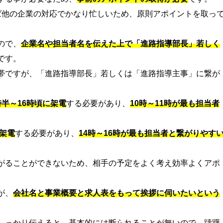
ば他の企業の対応でかなり忙しいため、原則アポイントを取っ
ので、
企業名や担当者名を伝えた上で「進路指導部長」若しく
です。
帯ですが、「進路指導部長」若しくは「進路指導主事」に繋が
。
時半～16時頃に架電
する必要があり、
10時～11時が最も担当者
に架電
する必要があり、
14時～16時が最も担当者と繋がりやす
がることができないため、相手の予定をよく考え効率よくアポ
。
が、
会社名と事業概要と求人表をもって挨拶に伺いたいという
しっかり伝えると、基本的には断られることが無いので、躊躇