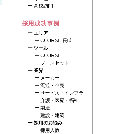
高校訪問
採用成功事例
エリア
す
COURSE 長崎
ス
ツール
COURSE
ブースセット
業界
メーカー
流通・小売
サービス・インフラ
介護・医療・福祉
製造
建設・建築
採用のお悩み
採用人数