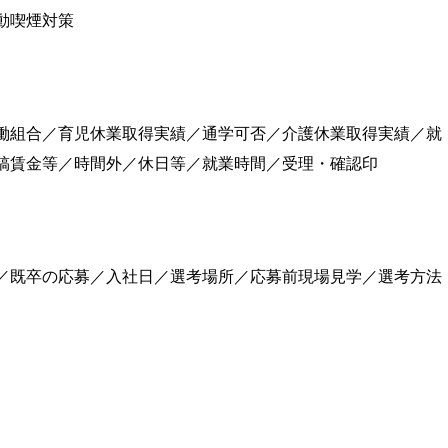
動喫煙対策
働組合／育児休業取得実績／通学可否／介護休業取得実績／就
稿賃金等／時間外／休日等／就業時間／受理・確認印
／既卒の応募／入社日／選考場所／応募前現場見学／選考方法