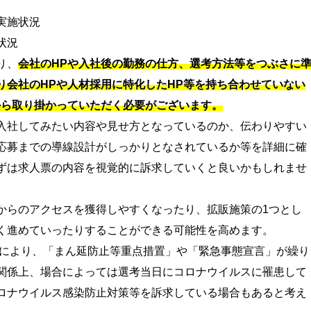
実施状況
状況
り、
会社のHPや入社後の勤務の仕方、選考方法等をつぶさに
り会社のHPや人材採用に特化したHP等を持ち合わせていない
から取り掛かっていただく必要がございます。
入社してみたい内容や見せ方となっているのか、伝わりやすい
応募までの導線設計がしっかりとなされているか等を詳細に確
ずは求人票の内容を視覚的に訴求していくと良いかもしれませ
からのアクセスを獲得しやすくなったり、拡販施策の1つとし
く進めていったりすることができる可能性を高めます。
大により、「まん延防止等重点措置」や「緊急事態宣言」が繰り
関係上、場合によっては選考当日にコロナウイルスに罹患して
ロナウイルス感染防止対策等を訴求している場合もあると考え