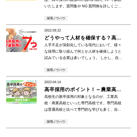
いたします。質問集や NG 質問例を詳しくご紹
介しますので、ぜひお役立てください。 1.高卒
採用ノウハウ
採用における面接 高卒採用と大卒・中途採用と
[…]
2022.09.22
どうやって人材を確保する？高卒
採用と中途採用の７つの違いを解
人手不足が深刻化している現代において、様々
説
な採用に取り組んで何とか人材を確保しようと
試みている企業は多いでしょう。 しかし、自社
にピッタリの採用がどういったものか、わから
採用ノウハウ
ないという方も多いのではないでしょうか。 今
回は、 […]
2023.04.14
高卒採用のポイント！～農業高校
編～
高校生の新卒採用の対象となるのが、工業高
校・商業高校といった専門高校です。専門高校
は普通高校と比べて専門的な学びも多く、自社
の事業に関係ない分野の専門高校生は採用がで
採用ノウハウ
きないと感じていませんか。専門高校の学生さ
んは知識や経 […]