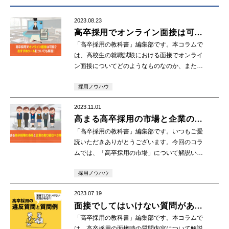
2023.08.23
高卒採用でオンライン面接は可
能？おすすめツールについても解
「高卒採用の教科書」編集部です。本コラムで
説！
は、高校生の就職試験における面接でオンライ
ン面接についてどのようなものなのか、また高
卒採用でもオンライン面接は可能なのかなどを
採用ノウハウ
解説していきたいと思います。 1.オンライン面
接とは […]
2023.11.01
高まる高卒採用の市場と企業の取
り組むべき事項
「高卒採用の教科書」編集部です。いつもご愛
読いただきありがとうございます。今回のコラ
ムでは、「高卒採用の市場」について解説いた
します。 高卒の生徒の採用市場の動向や今後必
採用ノウハウ
要となる取り組みについて考えていきましょ
う。アフタ […]
2023.07.19
面接でしてはいけない質問があ
る？！高卒採用の違反質問と質問
「高卒採用の教科書」編集部です。本コラムで
例
は、高卒採用の面接時の質問内容について解説