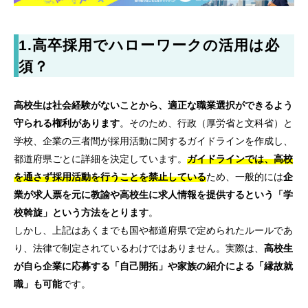
1.
高卒採用でハローワークの活用は必
須？
高校生は社会経験がないことから、適正な職業選択ができるよう
守られる権利があります
。そのため、行政（厚労省と文科省）と
学校、企業の三者間が採用活動に関するガイドラインを作成し、
都道府県ごとに詳細を決定しています。
ガイドラインでは、高校
を通さず採用活動を行うことを禁止している
ため、一般的には
企
業が求人票を元に教諭や高校生に求人情報を提供するという「学
校斡旋」という方法をとります
。
しかし、上記はあくまでも国や都道府県で定められたルールであ
り、法律で制定されているわけではありません。実際は、
高校生
が自ら企業に応募する「自己開拓」や家族の紹介による「縁故就
職」も可能
です。